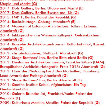
Utopie und Macht (G)
2017: Dots Gallery, Berlin: Utopie und Macht (E)
2017: Dots Gallery, Berlin: Excuse me, Sir (G)
2015: FMP 1, Berlin: Palast der Republik (G)
2014: Baukulturtage, Coburg: Atomkraft (E)
2014: Museum of Estonian Architecture, Tallinn, Estonia:
Atomkraft (G)
2014: bild.sprachen im Wissenschaftspark, Gelsenkirchen:
Atomkraft (G)
2014: Kasseler Architekturzentrum im Kulturbahnhof, Kassel:
Atomkraft (G)
2013: vhs photogalerie, Stuttgart: Atomkraft (G)
2013: Stage Brothers‘ Inn, Berlin: Bitte nicht Berlin (G)
2013: Deutsches Architekturmuseum, Frankfurt/Main (DAM):
Europäischer Architekturfotografie-Preis 2013: Atomkraft (G)
2013: Haus der Photographie / Deichtorhallen, Hamburg:
Lead Award: der Freitag: Atomkraft (G)
2012: Stage Brothers‘ Inn, Berlin: Atomkraft (E)
2011: Goethe-Institut Kabul, Afghanistan: Ein Tag
Deutschland (G)
2010: Galerie Bruecke 66, Frankfurt/Main: Palast der
Republik (E)
2009: Kulturhaus Mestlin, Mestlin: Palast der Republik (G)