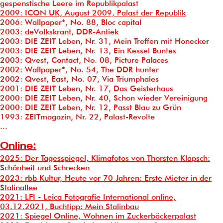
gespenstische Leere im Republikpalast
2009: ICON UK, August 2009, Palast der Republik
2006: Wallpaper*, No. 88, Bloc capital
2003: deVolkskrant, DDR-Antiek
2003: DIE ZEIT Leben, Nr. 31, Mein Treffen mit Honecker
2003: DIE ZEIT Leben, Nr. 13, Ein Kessel Buntes
2003: Qvest, Contact, No. 08, Picture Palaces
2002: Wallpaper*, No. 54, The DDR hunter
2002: Qvest, East, No. 07, Via Triumphales
2001: DIE ZEIT Leben, Nr. 17, Das Geisterhaus
2000: DIE ZEIT Leben, Nr. 40, Schon wieder Vereinigung
2000: DIE ZEIT Leben, Nr. 12, Passt Blau zu Grün
1993: ZEITmagazin, Nr. 22, Palast-Revolte
...
Online:
2025: Der Tagesspiegel,
Klimafotos von Thorsten Klapsch
:
Schönheit und Schrecken
2023: rbb Kultur, Heute vor 70 Jahren: Erste Mieter in der
Stalinallee
2021: LFI - Leica Fotografie International online,
03.12.2021, Buchtipp: Mein Stalinbau
2021: Spiegel Online, Wohnen im Zuckerbäckerpalast