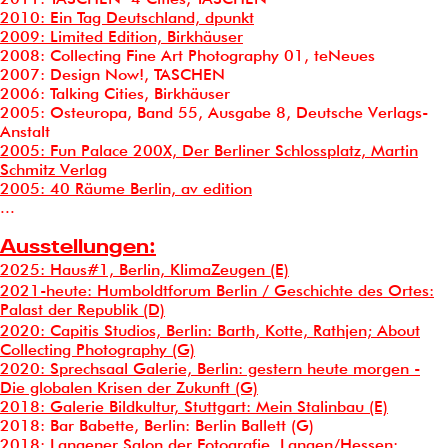
2010: Ein Tag Deutschland, dpunkt
2009: Limited Edition, Birkhäuser
2008: Collecting Fine Art Photography 01, teNeues
2007: Design Now!, TASCHEN
2006: Talking Cities, Birkhäuser
2005: Osteuropa, Band 55, Ausgabe 8, Deutsche Verlags-
Anstalt
2005: Fun Palace 200X, Der Berliner Schlossplatz, Martin
Schmitz Verlag
2005: 40 Räume Berlin, av edition
...
Ausstellungen:
2025: Haus#1, Berlin, KlimaZeugen (E)
2021-heute: Humboldtforum Berlin / Geschichte des Ortes:
Palast der Republik (D)
2020: Capitis Studios, Berlin: Barth, Kotte, Rathjen; About
Collecting Photography (G)
2020: Sprechsaal Galerie, Berlin: gestern heute morgen -
Die globalen Krisen der Zukunft (G)
2018: Galerie Bildkultur, Stuttgart: Mein Stalinbau (E)
2018: Bar Babette, Berlin: Berlin Ballett (G)
2018: Langener Salon der Fotografie, Langen/Hessen: