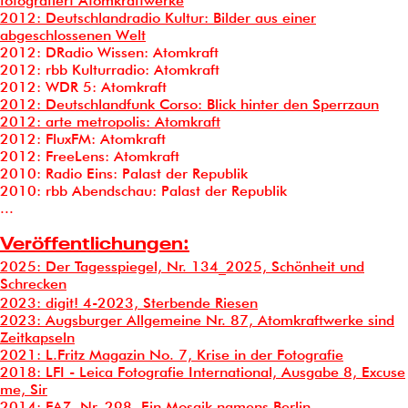
fotografiert Atomkraftwerke
2012: Deutschlandradio Kultur: Bilder aus einer
abgeschlossenen Welt
2012: DRadio Wissen: Atomkraft
2012: rbb Kulturradio: Atomkraft
2012: WDR 5: Atomkraft
2012: Deutschlandfunk Corso: Blick hinter den Sperrzaun
2012: arte metropolis: Atomkraft
2012: FluxFM: Atomkraft
2012: FreeLens: Atomkraft
2010: Radio Eins: Palast der Republik
2010: rbb Abendschau: Palast der Republik
...
Veröffentlichungen:
2025: Der Tagesspiegel, Nr. 134_2025, Schönheit und
Schrecken
2023: digit! 4-2023, Sterbende Riesen
2023: Augsburger Allgemeine Nr. 87, Atomkraftwerke sind
Zeitkapseln
2021: L.Fritz Magazin No. 7, Krise in der Fotografie
2018: LFI - Leica Fotografie International, Ausgabe 8, Excuse
me, Sir
2014: FAZ, Nr. 298, Ein Mosaik namens Berlin