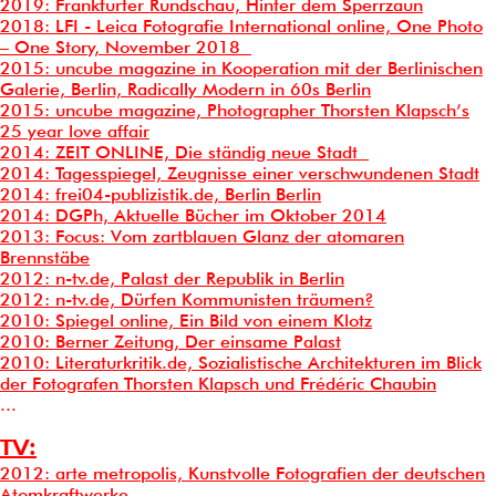
2019: Frankfurter Rundschau, Hinter dem Sperrzaun
2018: LFI - Leica Fotografie International online, One Photo
– One Story, November 2018
2015: uncube magazine in Kooperation mit der Berlinischen
Galerie, Berlin, Radically Modern in
60s Berlin
2015: uncube magazine, Photographer Thorsten Klapsch’s
25 year love affair
2014: ZEIT ONLINE, Die ständig neue Stadt
2014: Tagesspiegel, Zeugnisse einer verschwundenen Stadt
2014: frei04-publizistik.de, Berlin Berlin
2014: DGPh, Aktuelle Bücher im Oktober 2014
2013: Focus: Vom zartblauen Glanz der atomaren
Brennstäbe
2012: n-tv.de, Palast der Republik in Berlin
2012: n-tv.de, Dürfen Kommunisten träumen?
2010: Spiegel online, Ein Bild von einem Klotz
2010: Berner Zeitung, Der
einsame
Palast
2010: Literaturkritik.de,
Sozialistische Architekturen im Blick
der Fotografen Thorsten Klapsch und Frédéric Chaubin
...
TV:
2012: arte metropolis,
Kunstvolle Fotografien der deutschen
Atomkraftwerke