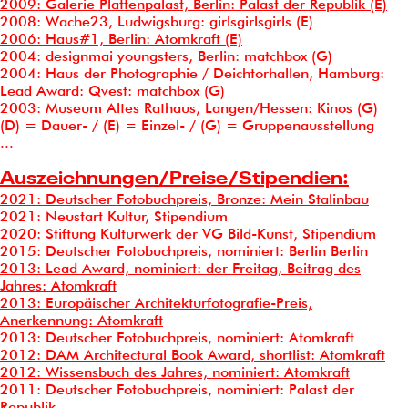
2009: Galerie Plattenpalast, Berlin: Palast der Republik (E)
2008: Wache23, Ludwigsburg: girlsgirlsgirls (E)
2006: Haus#1, Berlin: Atomkraft (E)
2004: designmai youngsters, Berlin: matchbox (G)
2004: Haus der Photographie / Deichtorhallen, Hamburg:
Lead Award: Qvest: matchbox (G)
2003: Museum Altes Rathaus, Langen/Hessen: Kinos (G)
(D) = Dauer- / (E) = Einzel- / (G) = Gruppenausstellung
...
Auszeichnungen/Preise/Stipendien:
2021: Deutscher Fotobuchpreis, Bronze: Mein Stalinbau
2021: Neustart Kultur, Stipendium
2020: Stiftung Kulturwerk der VG Bild-Kunst, Stipendium
2015: Deutscher Fotobuchpreis, nominiert: Berlin Berlin
2013: Lead Award, nominiert: der Freitag‚ Beitrag des
Jahres: Atomkraft
2013: Europäischer Architekturfotografie-Preis,
Anerkennung: Atomkraft
2013: Deutscher Fotobuchpreis, nominiert: Atomkraft
2012: DAM Architectural Book Award, shortlist: Atomkraft
2012: Wissensbuch des Jahres, nominiert: Atomkraft
2011: Deutscher Fotobuchpreis, nominiert: Palast der
Republik