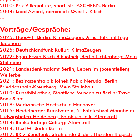
2010: Prix Villegiature, shortlist: TASCHEN‘s Berlin
2004: Lead Award, nominiert: Qvest / Kitsch
...
Vorträge/Gespräche:
2025: Haus#1, Berlin: KlimaZeugen: Artist Talk mit Ingo
Taubhorn
2025: Deutschlandfunk Kultur: KlimaZeugen
2022: Egon-Erwin-Kisch-Bibliothek, Berlin Lichtenberg: Mein
Stalinbau
2021: Landesdenkmalamt Berlin, Leben im (potentiellen)
Welterbe
2021: Bezirkszentralbibliothek Pablo Neruda, Berlin
Friedrichshain-Kreuzberg: Mein Stalinbau
2019: Kunstbibliothek, Staatliche Museen zu Berlin: Travel
Book Slam
2018: Medizinische Hochschule Hannover
2015: Heidelberger Kunstverein, 6. Fotofestival Mannheim-
Ludwigshafen-Heidelberg, Fotobuch Talk: Atomkraft
2014: Baukulturtage Coburg: Atomkraft
2014: FluxFM: Berlin Berlin
2012: BR 2 Zündfunk:
Strahlende Bilder: Thorsten Klapsch