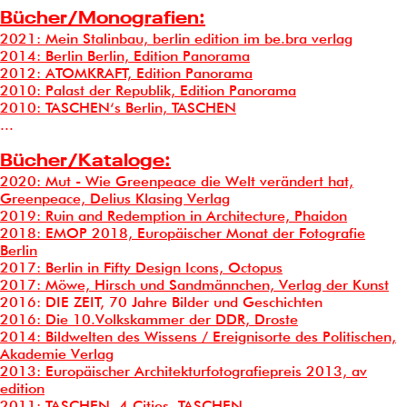
Bücher/Monografien:
2021: Mein Stalinbau, berlin edition im be.bra verlag
2014: Berlin Berlin, Edition Panorama
2012: ATOMKRAFT, Edition Panorama
2010: Palast der Republik, Edition Panorama
2010: TASCHEN‘s Berlin, TASCHEN
...
Bücher/Kataloge:
2020: Mut - Wie Greenpeace die Welt verändert hat,
Greenpeace, Delius Klasing Verlag
2019: Ruin and Redemption in Architecture, Phaidon
2018: EMOP 2018, Europäischer Monat der Fotografie
Berlin
2017: Berlin in Fifty Design Icons, Octopus
2017: Möwe, Hirsch und Sandmännchen, Verlag der Kunst
2016: DIE ZEIT, 70 Jahre Bilder und Geschichten
2016: Die 10.Volkskammer der DDR, Droste
2014: Bildwelten des Wissens / Ereignisorte des Politischen,
Akademie Verlag
2013: Europäischer Architekturfotografiepreis 2013, av
edition
2011: TASCHEN 4 Cities, TASCHEN