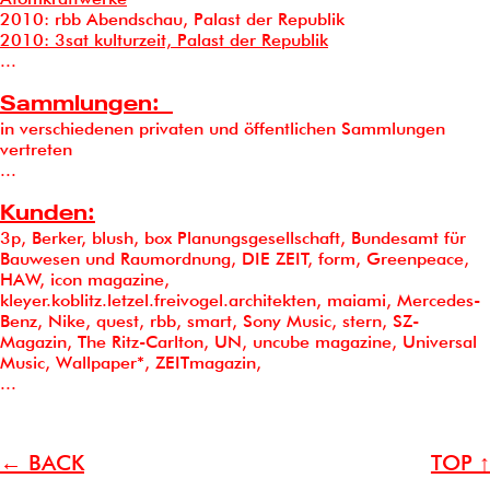
2010: rbb Abendschau, Palast der Republik
2010: 3sat kulturzeit, Palast der Republik
...
Sammlungen:
in verschiedenen privaten und öffentlichen Sammlungen
vertreten
...
Kunden:
3p, Berker, blush, box Planungsgesellschaft, Bundesamt für
Bauwesen und Raumordnung, DIE ZEIT, form, Greenpeace,
HAW, icon magazine,
kleyer.koblitz.letzel.freivogel.architekten, maiami, Mercedes-
Benz, Nike, quest, rbb, smart, Sony Music, stern, SZ-
Magazin, The Ritz-Carlton, UN, uncube magazine, Universal
Music, Wallpaper*, ZEITmagazin,
...
← BACK
TOP ↑