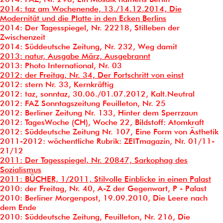
2014: taz am Wochenende, 13./14.12.2014, Die
Modernität und die Platte in den Ecken Berlins
2014: Der Tagesspiegel, Nr. 22218, Stilleben der
Zwischenzeit
2014: Süddeutsche Zeitung, Nr. 232, Weg damit
2013: natur, Ausgabe März, Ausgebrannt
2013: Photo International, Nr. 03
2012: der Freitag, Nr. 34, Der Fortschritt von einst
2012: stern Nr. 33, Kernkräftig
2012: taz, sonntaz, 30.06./01.07.2012, Kalt.Neutral
2012: FAZ Sonntagszeitung Feuilleton, Nr. 25
2012: Berliner Zeitung Nr. 133, Hinter dem Sperrzaun
2012: TagesWoche (CH), Woche 22, Bildstoff: Atomkraft
2012: Süddeutsche Zeitung Nr. 107, Eine Form von Ästhetik
2011-2012: wöchentliche Rubrik: ZEITmagazin, Nr. 01/11-
21/12
2011: Der Tagesspiegel, Nr. 20847, Sarkophag des
Sozialismus
2011: BÜCHER, 1/2011, Stilvolle Einblicke in einen Palast
2010: der Freitag, Nr. 40, A-Z der Gegenwart, P - Palast
2010: Berliner Morgenpost, 19.09.2010, Die Leere nach
dem Ende
2010: Süddeutsche Zeitung, Feuilleton, Nr. 216, Die