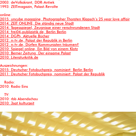
2003: deVolkskrant, DDR-Antiek
1993: ZEITmagazin, Palast-Revolte
online:
2015: uncube magazine, Photographer Thorsten Klapsch’s 25 year love affair
2014: ZEIT ONLINE, Die ständig neue Stadt
2014: Tagesspiegel, Zeugnisse einer verschwundenen Stadt
2014: frei04-publizistik.de, Berlin Berlin
2014: DGPh, Aktuelle Bücher
2012: n-tv.de, Palast der Republik in Berlin
2012: n-tv.de, Dürfen Kommunisten träumen?
2010: Spiegel online, Ein Bild von einem Klotz
2010: Berner Zeitung, Der einsame Palast
2010: Literaturkritik.de
Auszeichnungen:
2015: Deutscher Fotobuchpreis, nominiert: Berlin Berlin
2011: Deutscher Fotobuchpreis, nominiert: Palast der Republik
Radio:
2010: Radio Eins
TV:
2010: rbb Abendschau
2010: 3sat kulturzeit