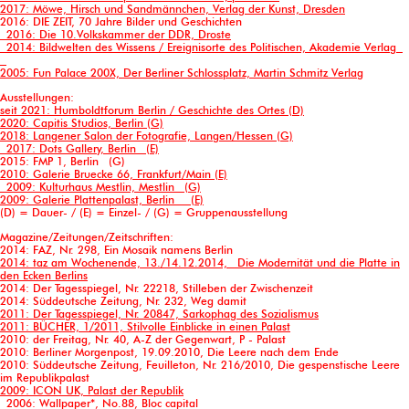
2017: Möwe, Hirsch und Sandmännchen, Verlag der Kunst, Dresden
2016: DIE ZEIT, 70 Jahre Bilder und Geschichten
2016: Die 10.Volkskammer der DDR, Droste
2014: Bildwelten des Wissens / Ereignisorte des Politischen, Akademie Verlag
2005: Fun Palace 200X, Der Berliner Schlossplatz, Martin Schmitz Verlag
Ausstellungen:
seit 2021: Humboldtforum Berlin / Geschichte des Ortes (D)
2020: Capitis Studios, Berlin (G)
2018: Langener Salon der Fotografie, Langen/Hessen (G)
2017: Dots Gallery, Berlin (E)
2015: FMP 1, Berlin (G)
2010: Galerie Bruecke 66, Frankfurt/Main (E)
2009: Kulturhaus Mestlin, Mestlin (G)
2009: Galerie Plattenpalast, Berlin (E)
(D) = Dauer- / (E) = Einzel- / (G) = Gruppenausstellung
Magazine/Zeitungen/Zeitschriften:
2014: FAZ, Nr. 298, Ein Mosaik namens Berlin
2014: taz am Wochenende, 13./14.12.2014, Die Modernität und die Platte in
den Ecken Berlins
2014: Der Tagesspiegel, Nr. 22218, Stilleben der Zwischenzeit
2014: Süddeutsche Zeitung, Nr. 232, Weg damit
2011: Der Tagesspiegel, Nr. 20847, Sarkophag des Sozialismus
2011: BÜCHER, 1/2011, Stilvolle Einblicke in einen Palast
2010: der Freitag, Nr. 40, A-Z der Gegenwart, P - Palast
2010: Berliner Morgenpost, 19.09.2010, Die Leere nach dem Ende
2010: Süddeutsche Zeitung, Feuilleton, Nr. 216/2010, Die gespenstische Leere
im Republikpalast
2009: ICON UK, Palast der Republik
2006: Wallpaper*, No.88, Bloc capital