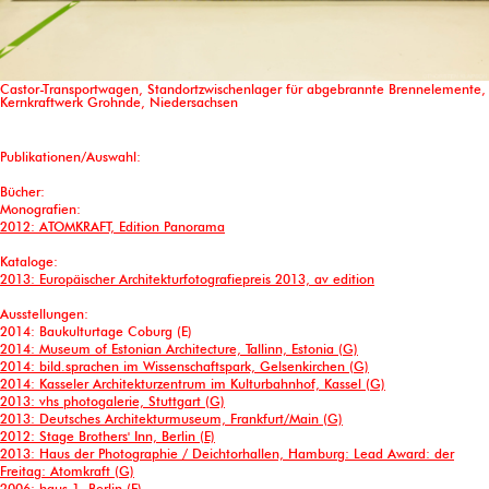
Castor-Transportwagen, Standortzwischenlager für abgebrannte Brennelemente,
Kernkraftwerk Grohnde, Niedersachsen
Publikationen/Auswahl:
Bücher:
Monografien:
2012: ATOMKRAFT, Edition Panorama
Kataloge:
2013: Europäischer Architekturfotografiepreis 2013, av edition
Ausstellungen:
2014: Baukulturtage Coburg (E)
2014: Museum of Estonian Architecture, Tallinn, Estonia (G)
2014: bild.sprachen im Wissenschaftspark, Gelsenkirchen (G)
2014: Kasseler Architekturzentrum im Kulturbahnhof, Kassel (G)
2013: vhs photogalerie, Stuttgart (G)
2013: Deutsches Architekturmuseum, Frankfurt/Main (G)
2012: Stage Brothers' Inn, Berlin (E)
2013: Haus der Photographie / Deichtorhallen, Hamburg: Lead Award: der
Freitag: Atomkraft (G)
2006: haus 1, Berlin (E)