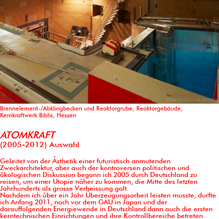
Brennelement-/Abklingbecken und Reaktorgrube, Reaktorgebäude,
Kernkraftwerk Biblis, Hessen
ATOMKRAFT
(2005-2012) Auswahl
Geleitet von der Ästhetik einer futuristisch anmutenden
Zweckarchitektur, aber auch der kontroversen politischen und
ökologischen Diskussion begann ich 2005 durch Deutschland zu
reisen, um einer Utopie näher zu kommen, die Mitte des letzten
Jahrhunderts als grosse Verheissung galt.
Nachdem ich über ein Jahr Überzeugungsarbeit leisten musste, durfte
ich Anfang 2011, noch vor dem GAU in Japan und der
darauffolgenden Energiewende in Deutschland dann auch die ersten
kerntechnischen Einrichtungen und ihre Kontrollbereiche betreten.