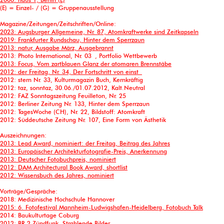
(E) = Einzel- / (G) = Gruppenausstellung
Magazine/Zeitungen/Zeitschriften/Online:
2023: Augsburger Allgemeine, Nr. 87, Atomkraftwerke sind Zeitkapseln
2019: Frankfurter Rundschau, Hinter dem Sperrzaun
2013: natur, Ausgabe März, Ausgebrannt
2013: Photo International, Nr. 03 , Portfolio Wettbewerb
2013: Focus, Vom zartblauen Glanz der atomaren Brennstäbe
2012: der Freitag, Nr. 34, Der Fortschritt von einst
2012: stern Nr. 33, Kulturmagazin Buch, Kernkräftig
2012: taz, sonntaz, 30.06./01.07.2012, Kalt.Neutral
2012: FAZ Sonntagszeitung Feuilleton, Nr. 25
2012: Berliner Zeitung Nr. 133, Hinter dem Sperrzaun
2012: TagesWoche (CH), Nr. 22, Bildstoff: Atomkraft
2012: Süddeutsche Zeitung Nr. 107, Eine Form von Ästhetik
Auszeichnungen:
2013: Lead Award, nominiert: der Freitag, Beitrag des Jahres
2013: Europäischer Architekturfotografie-Preis, Anerkennung
2013: Deutscher Fotobuchpreis, nominiert
2012: DAM Architectural Book Award, shortlist
2012: Wissensbuch des Jahres, nominiert
Vorträge/Gespräche:
2018: Medizinische Hochschule Hannover
2015: 6. Fotofestival Mannheim-Ludwigshafen-Heidelberg, Fotobuch Talk
2014: Baukulturtage Coburg
2012: BR 2 Zündfunk, Strahlende Bilder